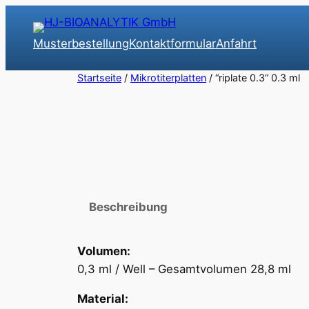
Zum
Inhalt
Musterbestellung
Kontaktformular
Anfahrt
springen
Startseite
/
Mikrotiterplatten
/ “riplate 0.3“ 0.3 ml
Beschreibung
Volumen:
0,3 ml / Well – Gesamtvolumen 28,8 ml
Material: