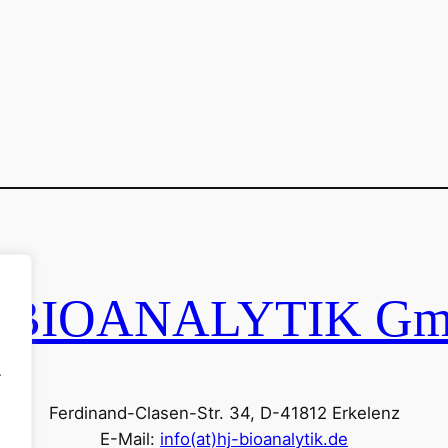
-BIOANALYTIK G
.
Ferdinand-Clasen-Str. 34, D-41812 Erkelenz
E-Mail:
info(at)hj-bioanalytik.de