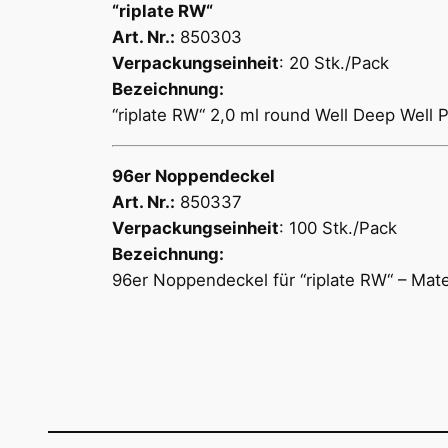
“riplate RW“
Art. Nr.:
850303
Verpackungseinheit
: 20
Stk./Pack
Bezeichnung:
“riplate RW“
2,0 ml round Well Deep Well Pl
96er Noppendeckel
Art. Nr.:
850337
Verpackungseinheit
: 100
Stk./Pack
Bezeichnung:
96er Noppendeckel für “riplate RW“
– Mate