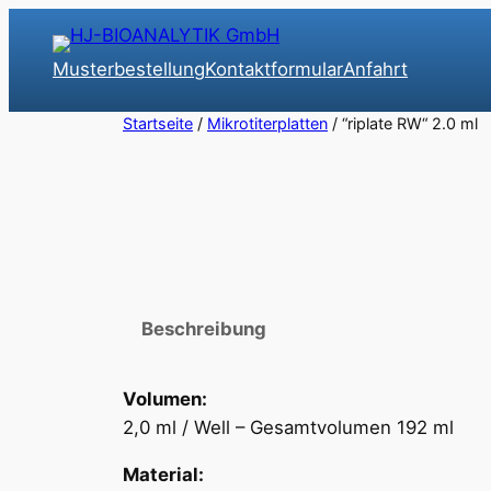
Zum
Inhalt
Musterbestellung
Kontaktformular
Anfahrt
springen
Startseite
/
Mikrotiterplatten
/ “riplate RW“ 2.0 ml
Beschreibung
Volumen:
2,0 ml / Well – Gesamtvolumen 192 ml
Material: