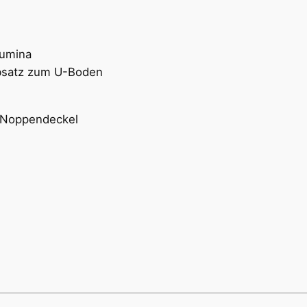
lumina
Absatz zum U-Boden
r Noppendeckel