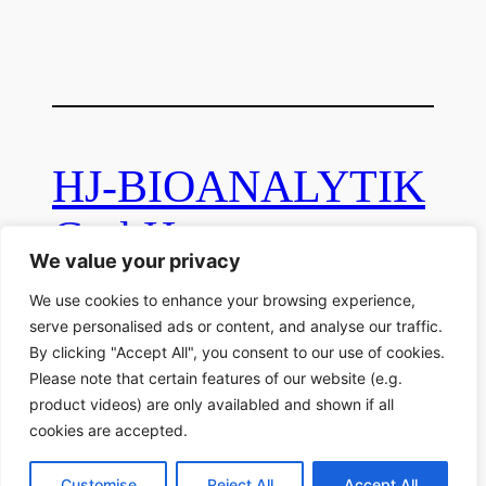
HJ-BIOANALYTIK
GmbH
We value your privacy
We use cookies to enhance your browsing experience,
Ferdinand-Clasen-Str. 34, D-41812 Erkelenz
serve personalised ads or content, and analyse our traffic.
By clicking "Accept All", you consent to our use of cookies.
E-Mail:
info(at)hj-bioanalytik.de
Please note that certain features of our website (e.g.
product videos) are only availabled and shown if all
Impressum
Datenschutzerklärung
Cookie
cookies are accepted.
Settings
Customise
Reject All
Accept All