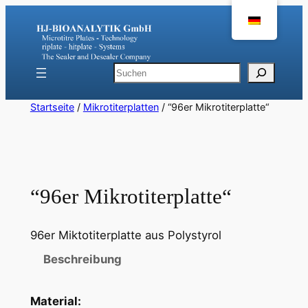
Zum
Inhalt
springen
Suchen
Startseite
/
Mikrotiterplatten
/ “96er Mikrotiterplatte“
“96er Mikrotiterplatte“
96er Miktotiterplatte aus Polystyrol
Beschreibung
Material: